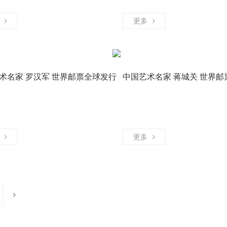
更多
术名家 罗汉军 世界邮票全球发行
中国艺术名家 蒋城关 世界邮
家
书画艺术家
更多