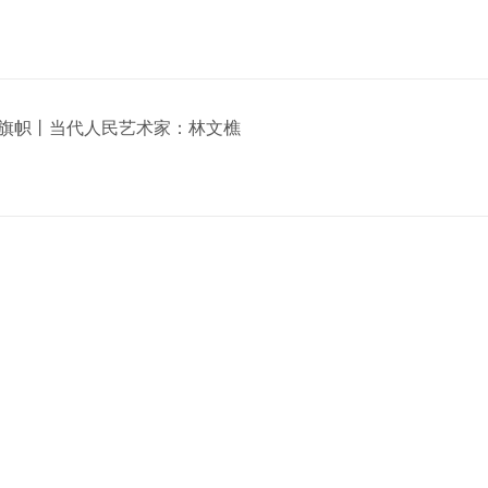
旗帜丨当代人民艺术家：林文樵